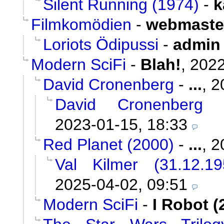
Silent Running (1974)
-
k
Filmkomödien
-
webmaste
Loriots Ödipussi
-
admin
Modern SciFi
-
Blah!
,
2022
David Cronenberg
-
...
,
2
David Cronenberg
2023-01-15, 18:33
Red Planet (2000)
-
...
,
2
Val Kilmer (31.12.1
2025-04-02, 09:51
Modern SciFi
-
I Robot (