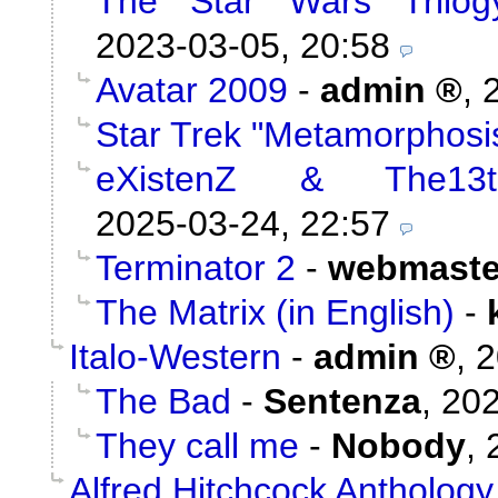
The Star Wars Trilog
2023-03-05, 20:58
Avatar 2009
-
admin
,
Star Trek "Metamorphosi
eXistenZ & The13t
2025-03-24, 22:57
Terminator 2
-
webmaste
The Matrix (in English)
-
Italo-Western
-
admin
,
2
The Bad
-
Sentenza
,
202
They call me
-
Nobody
,
Alfred Hitchcock Anthology