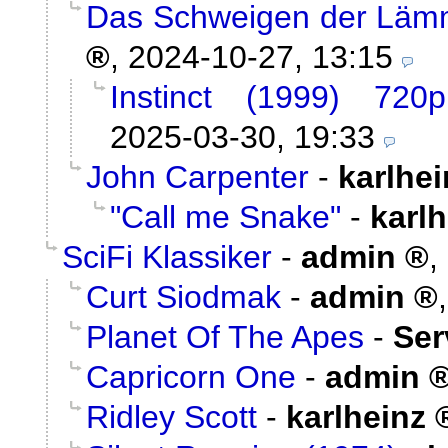
Das Schweigen der Lämm
,
2024-10-27, 13:15
Instinct (1999) 720
2025-03-30, 19:33
John Carpenter
-
karlhei
"Call me Snake"
-
karlh
SciFi Klassiker
-
admin
,
Curt Siodmak
-
admin
Planet Of The Apes
-
Ser
Capricorn One
-
admin
Ridley Scott
-
karlheinz