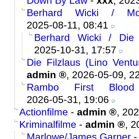
Down By Law
-
xxx
,
2023
Berhard Wicki / Mor
2025-08-11, 08:41
Berhard Wicki / Die
2025-10-31, 17:57
Die Filzlaus (Lino Vent
admin
,
2026-05-09, 2
Rambo First Blood
2026-05-31, 19:06
Actionfilme
-
admin
,
202
Kriminalfilme
-
admin
,
2
Marlowe/James Garner