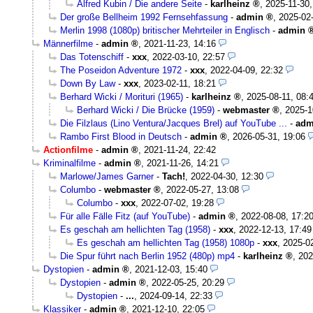
Alfred Kubin / Die andere Seite
-
karlheinz
,
2025-11-30,
Der große Bellheim 1992 Fernsehfassung
-
admin
,
2025-02-
Merlin 1998 (1080p) britischer Mehrteiler in Englisch
-
admin
Männerfilme
-
admin
,
2021-11-23, 14:16
Das Totenschiff
-
xxx
,
2022-03-10, 22:57
The Poseidon Adventure 1972
-
xxx
,
2022-04-09, 22:32
Down By Law
-
xxx
,
2023-02-11, 18:21
Berhard Wicki / Morituri (1965)
-
karlheinz
,
2025-08-11, 08:
Berhard Wicki / Die Brücke (1959)
-
webmaster
,
2025-1
Die Filzlaus (Lino Ventura/Jacques Brel) auf YouTube ...
-
adm
Rambo First Blood in Deutsch
-
admin
,
2026-05-31, 19:06
Actionfilme
-
admin
,
2021-11-24, 22:42
Kriminalfilme
-
admin
,
2021-11-26, 14:21
Marlowe/James Garner
-
Tach!
,
2022-04-30, 12:30
Columbo
-
webmaster
,
2022-05-27, 13:08
Columbo
-
xxx
,
2022-07-02, 19:28
Für alle Fälle Fitz (auf YouTube)
-
admin
,
2022-08-08, 17:2
Es geschah am hellichten Tag (1958)
-
xxx
,
2022-12-13, 17:49
Es geschah am hellichten Tag (1958) 1080p
-
xxx
,
2025-02
Die Spur führt nach Berlin 1952 (480p) mp4
-
karlheinz
,
202
Dystopien
-
admin
,
2021-12-03, 15:40
Dystopien
-
admin
,
2022-05-25, 20:29
Dystopien
-
...
,
2024-09-14, 22:33
Klassiker
-
admin
,
2021-12-10, 22:05