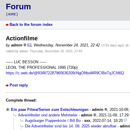
Forum
[
HOME
]
Back to the forum index
Actionfilme
by
admin
,
Wednesday, November 24, 2021, 22:42
(1716 days ago)
@ 
edited by admin, Thursday, November 25, 2021, 17:43
------ LUC BESSON ------
LEON, THE PROFESSIONAL 1995 (720p)
https://c.web.de/@934872287960636209/iNgONboMR9CIBeTqJCf46Q
Post reply
Complete thread:
Ein paar Filme/Serien zum Entschleunigen
-
admin
,
2021-10-09,
Advent4teiler und andere Mehrteiler
-
admin
,
2021-11-09, 17:29
Augsburger Puppenkiste / Bill Bo
-
xxx
,
2022-07-14, 18:20
Die Advent4teiler sind bis 14. 09. 2025 wieder abrufbar
-
admi