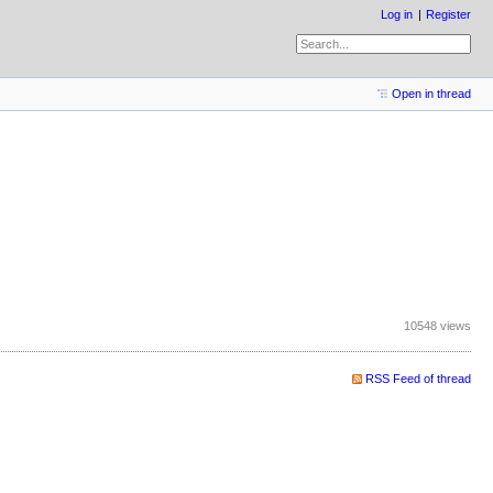
Log in
Register
Open in thread
10548 views
RSS Feed of thread