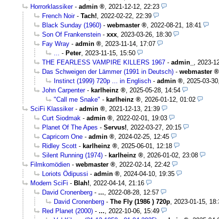
Horrorklassiker
-
admin
,
2021-12-12, 22:23
French Noir
-
Tach!
,
2022-02-22, 22:39
Black Sunday (1960)
-
webmaster
,
2022-08-21, 18:41
Son Of Frankenstein
-
xxx
,
2023-03-26, 18:30
Fay Wray
-
admin
,
2023-11-14, 17:07
...
-
Peter
,
2023-11-15, 15:50
THE FEARLESS VAMPIRE KILLERS 1967
-
admin_
,
2023-12
Das Schweigen der Lämmer (1991 in Deutsch)
-
webmaster
Instinct (1999) 720p ... in Englisch
-
admin
,
2025-03-30
John Carpenter
-
karlheinz
,
2025-05-28, 14:54
"Call me Snake"
-
karlheinz
,
2026-01-12, 01:02
SciFi Klassiker
-
admin
,
2021-12-13, 21:39
Curt Siodmak
-
admin
,
2022-02-01, 19:03
Planet Of The Apes
-
Servus!
,
2022-03-27, 20:15
Capricorn One
-
admin
,
2024-02-25, 12:45
Ridley Scott
-
karlheinz
,
2025-06-01, 12:18
Silent Running (1974)
-
karlheinz
,
2026-01-02, 23:08
Filmkomödien
-
webmaster
,
2022-02-14, 22:42
Loriots Ödipussi
-
admin
,
2024-04-10, 19:35
Modern SciFi
-
Blah!
,
2022-04-14, 21:16
David Cronenberg
-
...
,
2022-08-28, 12:57
David Cronenberg
-
The Fly (1986 ) 720p
,
2023-01-15, 18:
Red Planet (2000)
-
...
,
2022-10-06, 15:49