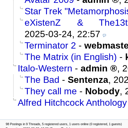
Star Trek "Metamorphosi
eXistenZ & The13t
2025-03-24, 22:57
Terminator 2
-
webmaste
The Matrix (in English)
-
Italo-Western
-
admin
,
2
The Bad
-
Sentenza
,
202
They call me
-
Nobody
,
Alfred Hitchcock Anthology
98 Postings in 9 Threads, 5 registered users, 1 users online (0 registered, 1 guests)