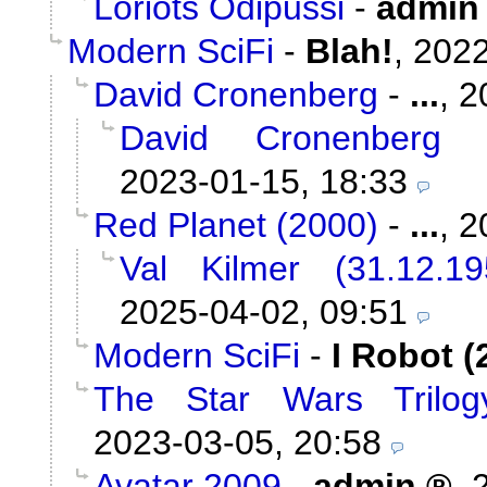
Loriots Ödipussi
-
admin
Modern SciFi
-
Blah!
,
2022
David Cronenberg
-
...
,
2
David Cronenberg
2023-01-15, 18:33
Red Planet (2000)
-
...
,
2
Val Kilmer (31.12.1
2025-04-02, 09:51
Modern SciFi
-
I Robot (
The Star Wars Trilog
2023-03-05, 20:58
Avatar 2009
-
admin
,