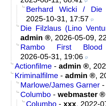
Berhard Wicki / Die
2025-10-31, 17:57
Die Filzlaus (Lino Vent
admin
,
2026-05-09, 2
Rambo First Blood
2026-05-31, 19:06
Actionfilme
-
admin
,
202
Kriminalfilme
-
admin
,
2
Marlowe/James Garner
Columbo
-
webmaster
Columbo
-
xxx
,
2022-0