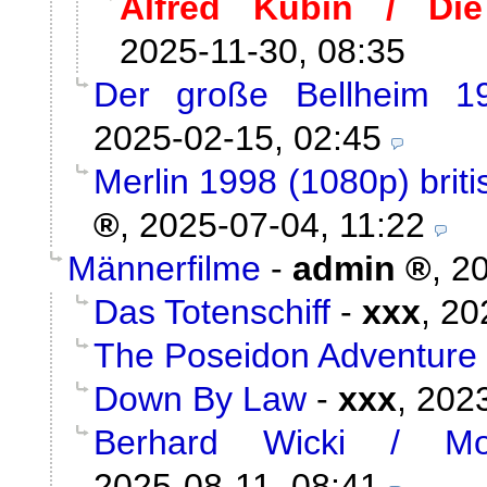
Alfred Kubin / Die
2025-11-30, 08:35
Der große Bellheim 1
2025-02-15, 02:45
Merlin 1998 (1080p) briti
,
2025-07-04, 11:22
Männerfilme
-
admin
,
20
Das Totenschiff
-
xxx
,
20
The Poseidon Adventure
Down By Law
-
xxx
,
2023
Berhard Wicki / Mor
2025-08-11, 08:41