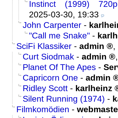
Instinct (1999) 720
2025-03-30, 19:33
John Carpenter
-
karlhei
"Call me Snake"
-
karlh
SciFi Klassiker
-
admin
,
Curt Siodmak
-
admin
Planet Of The Apes
-
Ser
Capricorn One
-
admin
Ridley Scott
-
karlheinz
Silent Running (1974)
-
k
Filmkomödien
-
webmaste