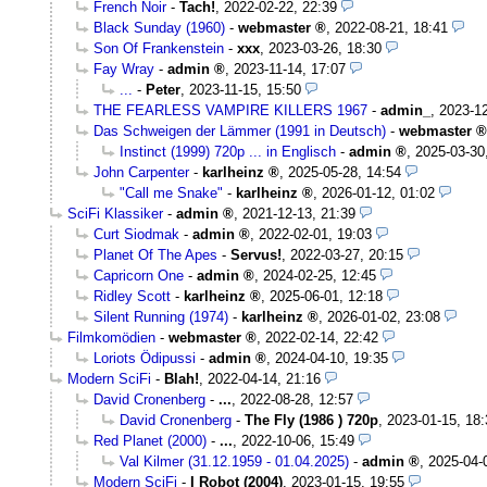
French Noir
-
Tach!
,
2022-02-22, 22:39
Black Sunday (1960)
-
webmaster
,
2022-08-21, 18:41
Son Of Frankenstein
-
xxx
,
2023-03-26, 18:30
Fay Wray
-
admin
,
2023-11-14, 17:07
...
-
Peter
,
2023-11-15, 15:50
THE FEARLESS VAMPIRE KILLERS 1967
-
admin_
,
2023-12
Das Schweigen der Lämmer (1991 in Deutsch)
-
webmaster
Instinct (1999) 720p ... in Englisch
-
admin
,
2025-03-30
John Carpenter
-
karlheinz
,
2025-05-28, 14:54
"Call me Snake"
-
karlheinz
,
2026-01-12, 01:02
SciFi Klassiker
-
admin
,
2021-12-13, 21:39
Curt Siodmak
-
admin
,
2022-02-01, 19:03
Planet Of The Apes
-
Servus!
,
2022-03-27, 20:15
Capricorn One
-
admin
,
2024-02-25, 12:45
Ridley Scott
-
karlheinz
,
2025-06-01, 12:18
Silent Running (1974)
-
karlheinz
,
2026-01-02, 23:08
Filmkomödien
-
webmaster
,
2022-02-14, 22:42
Loriots Ödipussi
-
admin
,
2024-04-10, 19:35
Modern SciFi
-
Blah!
,
2022-04-14, 21:16
David Cronenberg
-
...
,
2022-08-28, 12:57
David Cronenberg
-
The Fly (1986 ) 720p
,
2023-01-15, 18:
Red Planet (2000)
-
...
,
2022-10-06, 15:49
Val Kilmer (31.12.1959 - 01.04.2025)
-
admin
,
2025-04-
Modern SciFi
-
I Robot (2004)
,
2023-01-15, 19:55