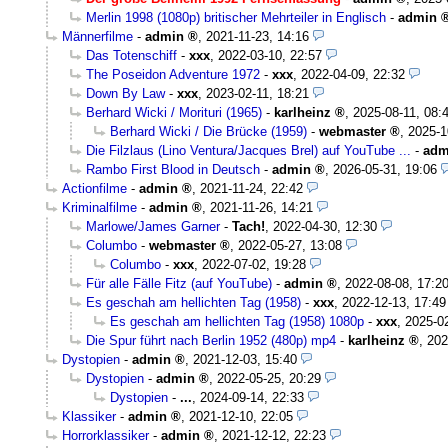
Merlin 1998 (1080p) britischer Mehrteiler in Englisch
-
admin
Männerfilme
-
admin
,
2021-11-23, 14:16
Das Totenschiff
-
xxx
,
2022-03-10, 22:57
The Poseidon Adventure 1972
-
xxx
,
2022-04-09, 22:32
Down By Law
-
xxx
,
2023-02-11, 18:21
Berhard Wicki / Morituri (1965)
-
karlheinz
,
2025-08-11, 08:
Berhard Wicki / Die Brücke (1959)
-
webmaster
,
2025-1
Die Filzlaus (Lino Ventura/Jacques Brel) auf YouTube ...
-
adm
Rambo First Blood in Deutsch
-
admin
,
2026-05-31, 19:06
Actionfilme
-
admin
,
2021-11-24, 22:42
Kriminalfilme
-
admin
,
2021-11-26, 14:21
Marlowe/James Garner
-
Tach!
,
2022-04-30, 12:30
Columbo
-
webmaster
,
2022-05-27, 13:08
Columbo
-
xxx
,
2022-07-02, 19:28
Für alle Fälle Fitz (auf YouTube)
-
admin
,
2022-08-08, 17:2
Es geschah am hellichten Tag (1958)
-
xxx
,
2022-12-13, 17:49
Es geschah am hellichten Tag (1958) 1080p
-
xxx
,
2025-02
Die Spur führt nach Berlin 1952 (480p) mp4
-
karlheinz
,
202
Dystopien
-
admin
,
2021-12-03, 15:40
Dystopien
-
admin
,
2022-05-25, 20:29
Dystopien
-
...
,
2024-09-14, 22:33
Klassiker
-
admin
,
2021-12-10, 22:05
Horrorklassiker
-
admin
,
2021-12-12, 22:23