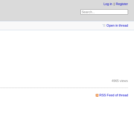
Log in
Register
Open in thread
4965 views
RSS Feed of thread