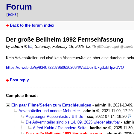
Forum
[
HOME
]
Back to the forum index
Der große Bellheim 1992 Fernsehfassung
by
admin
,
Saturday, February 15, 2025, 02:45
(539 days ago)
@ admin
Kein Advent4teiler und alsö kein Abenteuer4teiler, aber eine durchaus se
https://c.web.de/@934872287960636209/IWaLU6zIEkgtfxkHjiwUVQ
Post reply
Complete thread:
Ein paar Filme/Serien zum Entschleunigen
-
admin
,
2021-10-09,
Advent4teiler und andere Mehrteiler
-
admin
,
2021-11-09, 17:29
Augsburger Puppenkiste / Bill Bo
-
xxx
,
2022-07-14, 18:20
Die Advent4teiler sind bis 14. 09. 2025 wieder abrufbar
-
admi
Alfred Kubin / Die andere Seite
-
karlheinz
,
2025-11-30,
Der große Bellheim 1992 Fernsehfassung
-
admin
,
2025-