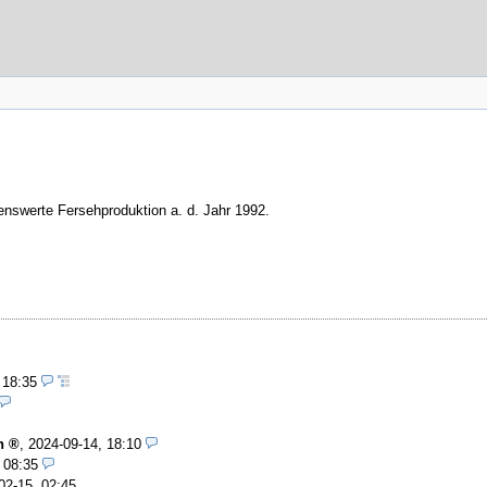
henswerte Fersehproduktion a. d. Jahr 1992.
 18:35
n
,
2024-09-14, 18:10
 08:35
02-15, 02:45