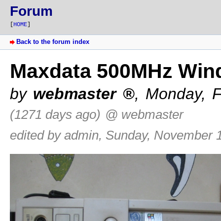
Forum
[
HOME
]
Back to the forum index
Maxdata 500MHz Win
by
webmaster
,
Monday, F
(1271 days ago)
@ webmaster
edited by admin, Sunday, November 1