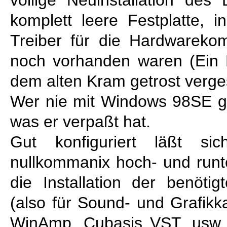
völlige Neuinstallation des
komplett leere Festplatte, 
Treiber für die Hardwareko
noch vorhanden waren (Ein
dem alten Kram getrost verge
Wer nie mit Windows 98SE gea
was er verpaßt hat.
Gut konfiguriert läßt s
nullkommanix hoch- und runte
die Installation der benöti
(also für Sound- und Grafikk
WinAmp, Cubasis VST, usw, 